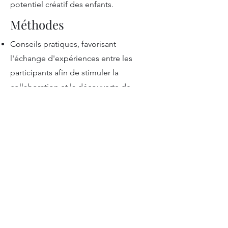
potentiel créatif des enfants.
Méthodes
Conseils pratiques, favorisant
l'échange d'expériences entre les
participants afin de stimuler la
collaboration et la découverte de
nouvelles possibilités.
Jeux pour stimuler de nouvelles
connexions neuronales.
Exercices et défis créatifs destinés à
explorer de nouvelles perspectives, à
'élargir' la façon de penser et de
travailler.