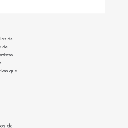
fios da
e de
rtistas
a.
tivas que
ios da