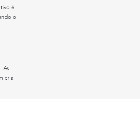
tivo é
vando o
. As
m cria