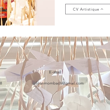
CV Artistique
E-mail
08
lilianmombach@gmail.com